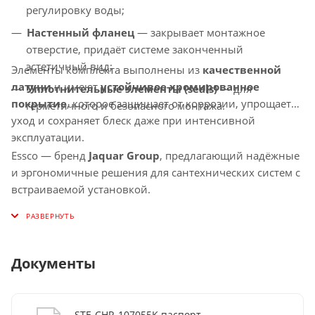
регулировку воды;
Настенный фланец
— закрывает монтажное
отверстие, придаёт системе законченный
эстетичный вид;
Элементы комплекта выполнены из
качественной
латуни
и имеют
устойчивое хромированное
Уплотнительные элементы (seals)
— для
покрытие
, которое защищает от коррозии, упрощает
герметичного и безопасного монтажа.
уход и сохраняет блеск даже при интенсивной
эксплуатации.
Essco — бренд
Jaquar Group
, предлагающий надёжные
и эргономичные решения для сантехнических систем с
встраиваемой установкой.
Документы
STE-CHR-107055K паспорт