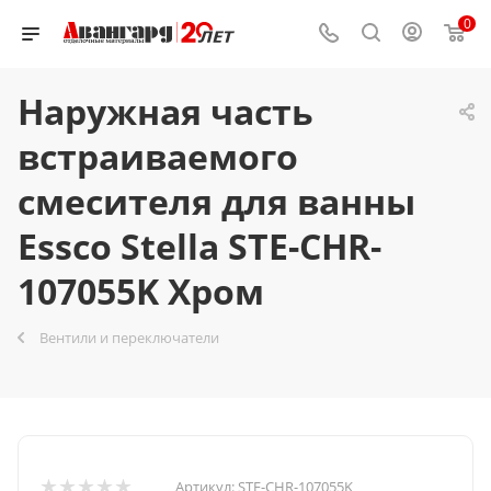
0
Наружная часть
встраиваемого
смесителя для ванны
Essco Stella STE-CHR-
107055K Хром
Вентили и переключатели
Артикул:
STE-CHR-107055K