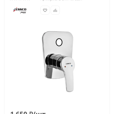
1 650
₽
/шт