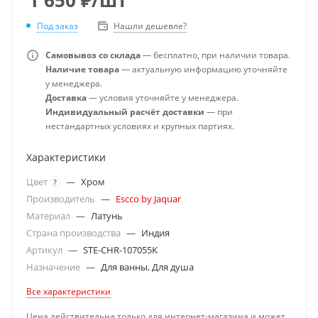
Под заказ
Нашли дешевле?
Самовывоз со склада
— бесплатно, при наличии товара.
Наличие товара
— актуальную информацию уточняйте
у менеджера.
Доставка
— условия уточняйте у менеджера.
Индивидуальный расчёт доставки
— при
нестандартных условиях и крупных партиях.
Характеристики
Цвет
—
Хром
?
Производитель
—
Escco by Jaquar
Материал
—
Латунь
Страна производства
—
Индия
Артикул
—
STE-CHR-107055K
Назначение
—
Для ванны, Для душа
Все характеристики
Цена действительна только для интернет-магазина и может