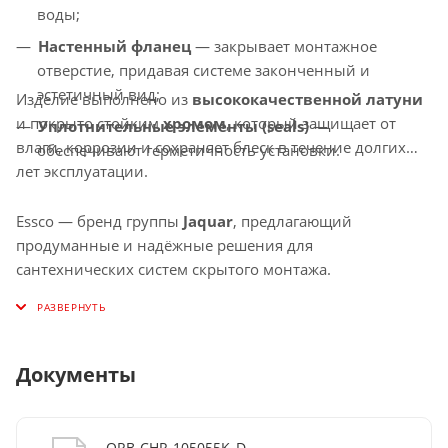
воды;
Настенный фланец
— закрывает монтажное
отверстие, придавая системе законченный и
эстетичный вид;
Изделие выполнено из
высококачественной латуни
и покрыто стойким
хромом
, который защищает от
Уплотнительные элементы (seals)
—
влаги, коррозии и сохраняет блеск в течение долгих
обеспечивают герметичность установки.
лет эксплуатации.
Essco — бренд группы
Jaquar
, предлагающий
продуманные и надёжные решения для
сантехнических систем скрытого монтажа.
Документы
ORB-CHR-105055K_D