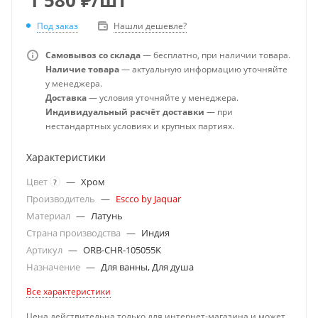
Под заказ
Нашли дешевле?
Самовывоз со склада
— бесплатно, при наличии товара.
Наличие товара
— актуальную информацию уточняйте
у менеджера.
Доставка
— условия уточняйте у менеджера.
Индивидуальный расчёт доставки
— при
нестандартных условиях и крупных партиях.
Характеристики
Цвет
—
Хром
?
Производитель
—
Escco by Jaquar
Материал
—
Латунь
Страна производства
—
Индия
Артикул
—
ORB-CHR-105055K
Назначение
—
Для ванны, Для душа
Все характеристики
Цена действительна только для интернет-магазина и может