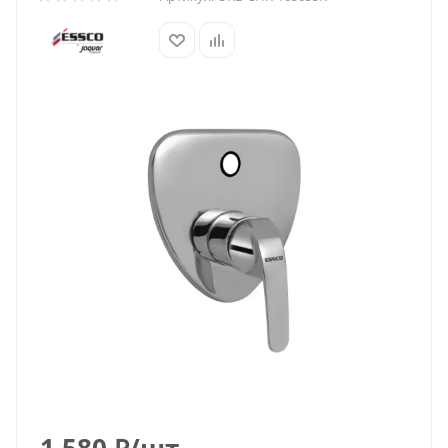
1 580
₽
/шт