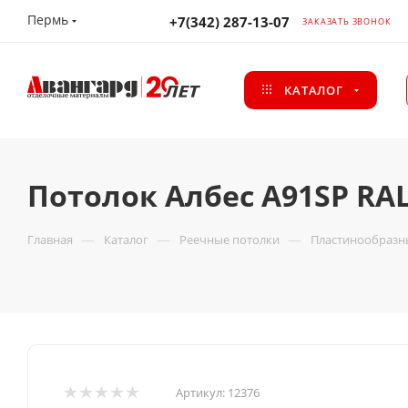
Пермь
+7(342) 287-13-07
ЗАКАЗАТЬ ЗВОНОК
КАТАЛОГ
Потолок Албес A91SP RA
—
—
—
Главная
Каталог
Реечные потолки
Пластинообразн
Артикул:
12376