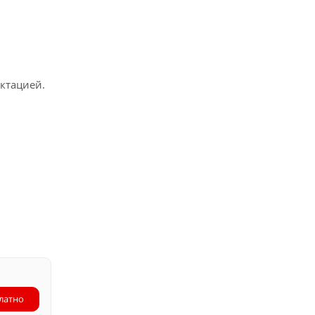
ктацией.
латно