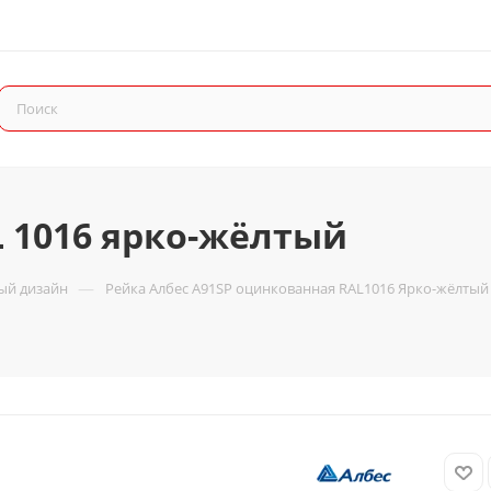
L 1016 ярко-жёлтый
—
ый дизайн
Рейка Албес A91SP оцинкованная RAL1016 Ярко-жёлтый