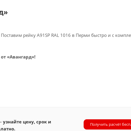
д»
Поставим рейку A91SP RAL 1016 в Перми быстро и с компле
 от «Авангард»!
 —
узнайте цену, срок и
Получить расчёт бесп
латно.