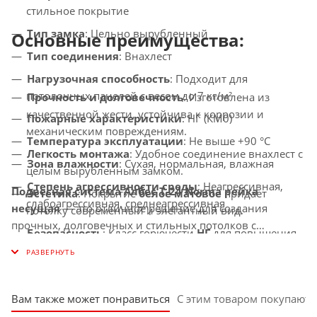
стильное покрытие
Тип замка
: Цельно вырубленный
Основные преимущества:
Тип соединения
: Внахлест
Нагрузочная способность
: Подходит для
потолочных панелей с весом до 7 кг/м²
Прочность и долговечность
: Изготовлена из
качественной жести, устойчива к коррозии и
Пожарные характеристики
: НГ (КМ0)
механическим повреждениям.
Температура эксплуатации
: Не выше +90 °C
Легкость монтажа
: Удобное соединение внахлест с
Зона влажности
: Сухая, нормальная, влажная
целым вырубленным замком.
Степень агрессивности среды
: Неагрессивная,
Подвесная система Албес T-24 Norma рейка
Эстетика
: Покрытие
белое матовое
придает
слабоагрессивная, среднеагрессивная
несущая
— это отличное решение для создания
потолку современный и элегантный вид.
прочных, долговечных и стильных потолков с
Безопасность
: Класс горючести
НГ
для повышения
покрытием
белый матовый
, которое идеально
безопасности эксплуатации.
подходит для коммерческих помещений.
Вам также может понравиться
С этим товаром покупают