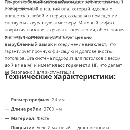
прочность и стойкость к
коррозии
и механическим
Покрытие
белый матовый
придает рейке элегантный
повреждениям.
и современный внешний вид, который идеально
впишется в любой интерьер, создавая в помещении
светлую и аккуратную атмосферу. Матовый эффект
покрытия помогает скрывать загрязнения, обеспечивая
долгосрочную чистоту потолка.
Система
T-24 Norma
использует
цельно
вырубленный замок
и соединение
внахлест
, что
гарантирует прочную фиксацию и долговечность
потолков. Эта система подходит для потолков с весом
до
7 кг на м²
и имеет
класс горючести НГ
, что делает
её безопасной для эксплуатации.
Технические характеристики:
Размер профиля
: 24 мм
Длина рейки
: 3700 мм
Материал
: Жесть
Покрытие
: Белый матовый — долговечное и