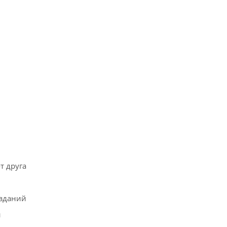
т друга
зданий
й