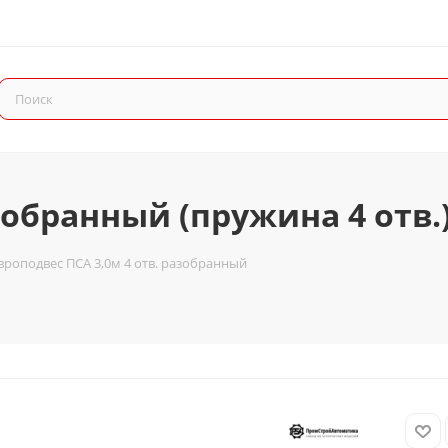
зобранный (пружина 4 отв.
вроподвес ПСА 3,0м 4 отв. разобранный