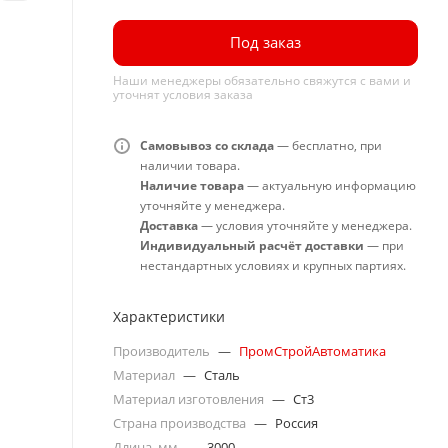
Под заказ
Наши менеджеры обязательно свяжутся с вами и
уточнят условия заказа
Самовывоз со склада
— бесплатно, при
наличии товара.
Наличие товара
— актуальную информацию
уточняйте у менеджера.
Доставка
— условия уточняйте у менеджера.
Индивидуальный расчёт доставки
— при
нестандартных условиях и крупных партиях.
Характеристики
Производитель
—
ПромСтройАвтоматика
Материал
—
Сталь
Материал изготовления
—
Ст3
Страна производства
—
Россия
Длина, мм
—
3000