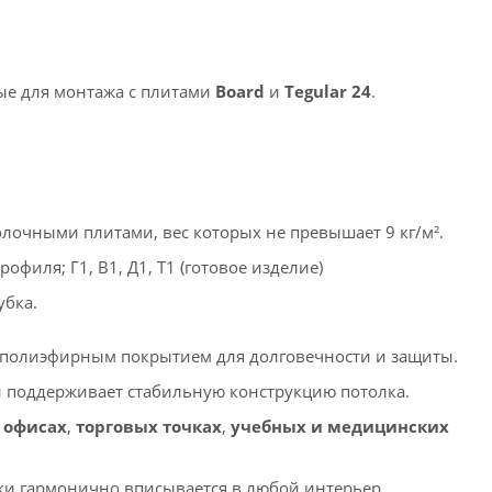
ые для монтажа с плитами
Board
и
Tegular 24
.
олочными плитами, вес которых не превышает 9 кг/м².
рофиля; Г1, В1, Д1, Т1 (готовое изделие)
убка.
 полиэфирным покрытием для долговечности и защиты.
и поддерживает стабильную конструкцию потолка.
в
офисах
,
торговых точках
,
учебных и медицинских
ки гармонично вписывается в любой интерьер.