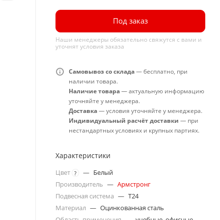
Под заказ
Наши менеджеры обязательно свяжутся с вами и
уточнят условия заказа
Самовывоз со склада
— бесплатно, при
наличии товара.
Наличие товара
— актуальную информацию
уточняйте у менеджера.
Доставка
— условия уточняйте у менеджера.
Индивидуальный расчёт доставки
— при
нестандартных условиях и крупных партиях.
Характеристики
Цвет
—
Белый
?
Производитель
—
Армстронг
Подвесная система
—
T24
Материал
—
Оцинкованная сталь
Область применения
—
учебные, офисные,