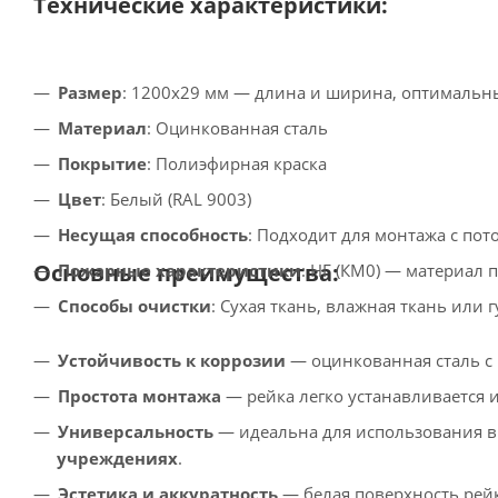
Технические характеристики:
Размер
: 1200x29 мм — длина и ширина, оптимальн
Материал
: Оцинкованная сталь
Покрытие
: Полиэфирная краска
Цвет
: Белый (RAL 9003)
Несущая способность
: Подходит для монтажа с пот
Основные преимущества:
Пожарные характеристики
: НГ (КМ0) — материал п
Способы очистки
: Сухая ткань, влажная ткань или г
Устойчивость к коррозии
— оцинкованная сталь с
Простота монтажа
— рейка легко устанавливается 
Универсальность
— идеальна для использования 
учреждениях
.
Эстетика и аккуратность
— белая поверхность рей