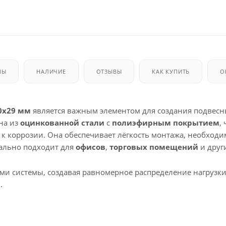
МЫ
НАЛИЧИЕ
ОТЗЫВЫ
КАК КУПИТЬ
О
0x29 мм
является важным элементом для создания подвес
на из
оцинкованной стали
с
полиэфирным покрытием
,
ь к коррозии. Она обеспечивает лёгкость монтажа, необход
еально подходит для
офисов
,
торговых помещений
и друг
ми системы, создавая равномерное распределение нагрузки
.