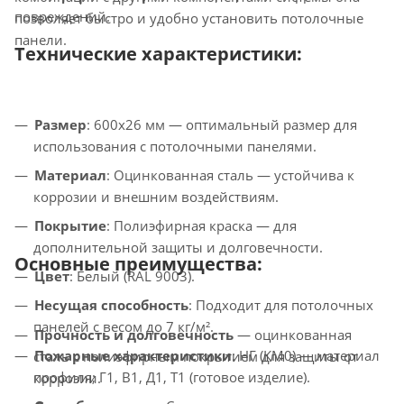
повреждений.
позволяет быстро и удобно установить потолочные
панели.
Технические характеристики:
Размер
: 600x26 мм — оптимальный размер для
использования с потолочными панелями.
Материал
: Оцинкованная сталь — устойчива к
коррозии и внешним воздействиям.
Покрытие
: Полиэфирная краска — для
дополнительной защиты и долговечности.
Основные преимущества:
Цвет
: Белый (RAL 9003).
Несущая способность
: Подходит для потолочных
панелей с весом до 7 кг/м².
Прочность и долговечность
— оцинкованная
Пожарные характеристики
: НГ (КМ0) — материал
сталь с полиэфирным покрытием для защиты от
профиля; Г1, В1, Д1, Т1 (готовое изделие).
коррозии.