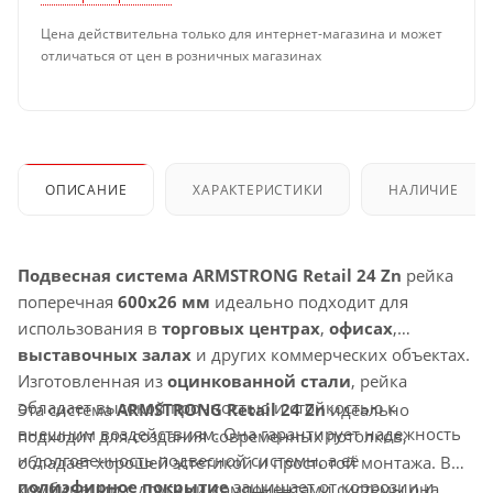
Цена действительна только для интернет-магазина и может
отличаться от цен в розничных магазинах
ОПИСАНИЕ
ХАРАКТЕРИСТИКИ
НАЛИЧИЕ
Подвесная система ARMSTRONG Retail 24 Zn
рейка
поперечная
600x26 мм
идеально подходит для
использования в
торговых центрах
,
офисах
,
выставочных залах
и других коммерческих объектах.
Изготовленная из
оцинкованной стали
, рейка
обладает высокой прочностью и стойкостью к
Эта система
ARMSTRONG Retail 24 Zn
идеально
внешним воздействиям. Она гарантирует надежность
подходит для создания современных потолков,
и долговечность подвесной системы, а её
обладает хорошей эстетикой и простотой монтажа. В
полиэфирное покрытие
защищает от коррозии и
комбинации с другими компонентами системы она