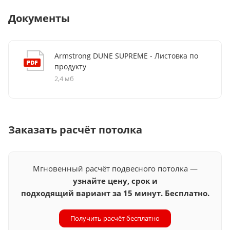
срок службы и стойкость к воздействию влаги и
Звукопоглощение:
NRC = 0,50
, помогает улучшить
Документы
механическим повреждениям.
акустическое качество помещения, снижая уровень
Простота монтажа:
стандартный формат и
шума и создавая комфортную рабочую атмосферу.
совместимость с подвесными системами T24 делают
Установка:
совместима с подвесными системами
Armstrong DUNE SUPREME - Листовка по
установку быстрой и удобной.
продукту
T24, что упрощает процесс монтажа.
2,4 мб
Заказать расчёт потолка
Мгновенный расчёт подвесного потолка —
узнайте цену, срок и
подходящий вариант за 15 минут. Бесплатно.
Получить расчёт бесплатно