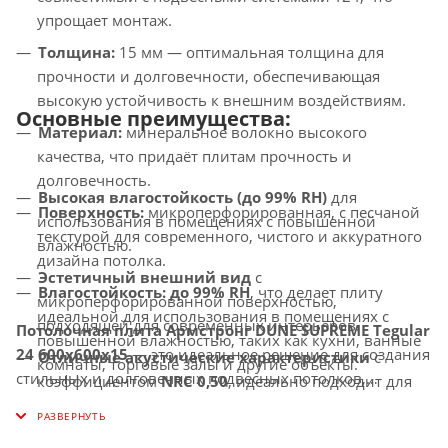
упрощает монтаж.
Толщина:
15 мм — оптимальная толщина для
прочности и долговечности, обеспечивающая
высокую устойчивость к внешним воздействиям.
Основные преимущества:
Материал:
минеральное волокно высокого
качества, что придаёт плитам прочность и
долговечность.
Высокая влагостойкость (до 99% RH)
для
Поверхность:
микроперфорированная, с песчаной
использования в помещениях с повышенной
текстурой для современного, чистого и аккуратного
влажностью.
дизайна потолка.
Эстетичный внешний вид
с
Влагостойкость:
до 99% RH
, что делает плиту
микроперфорированной поверхностью,
идеальной для использования в помещениях с
подходящей для современных интерьеров.
Потолочная плита Армстронг DUNE SUPREME Tegular
повышенной влажностью, таких как кухни, ванные
24 600x600x15
— это идеальное решение для создания
Отличные акустические характеристики
с
комнаты, торговые залы и другие объекты.
стильных и долговечных подвесных потолков,
коэффициентом
NRC 0,50
, идеально подходит для
Светоотражение:
до 85%
, способствует улучшению
предлагающих высокую влагостойкость, отличное
создания комфортной акустической среды.
освещённости в помещении и снижению затрат на
освещённое пространство и комфортную акустику.
Прочность и долговечность
гарантируют долгий
электроэнергию.