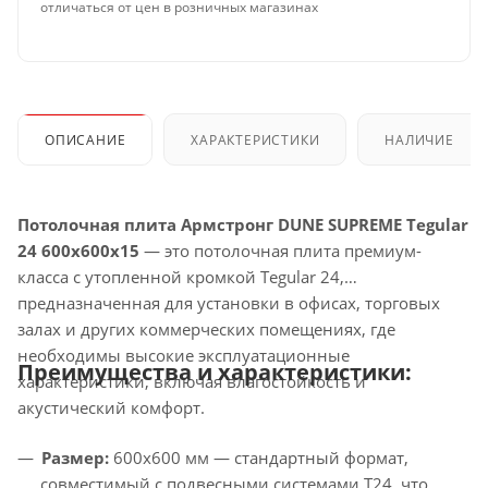
отличаться от цен в розничных магазинах
ОПИСАНИЕ
ХАРАКТЕРИСТИКИ
НАЛИЧИЕ
Потолочная плита Армстронг DUNE SUPREME Tegular
24 600x600x15
— это потолочная плита премиум-
класса с утопленной кромкой Tegular 24,
предназначенная для установки в офисах, торговых
залах и других коммерческих помещениях, где
необходимы высокие эксплуатационные
Преимущества и характеристики:
характеристики, включая влагостойкость и
акустический комфорт.
Размер:
600x600 мм — стандартный формат,
совместимый с подвесными системами T24, что