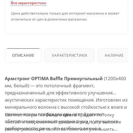
Все характеристики
Цена действительна только для интернет-магазина и может
отличаться от цен в розничных магазинах
ОПИСАНИЕ
ХАРАКТЕРИСТИКИ
НАЛИЧИЕ
Армстронг OPTIMA Baffle Прямоугольный
(1200x400
мм, белый) — это потолочный фрагмент,
предназначенный для эффективного улучшения
акустических характеристик помещения. Изготовлен из
минерального волокна с высокой стойкостью к влаге и
механическим повреждениям, этот фрагмент
Светлое покрытие
белого цвета
придает потолку
обеспечивает снижение уровня шума и улучшение
чистый и современный внешний вид, а его высокие
разборчивости речи, что особенно важно в
светоотражающие свойства помогают уменьшить