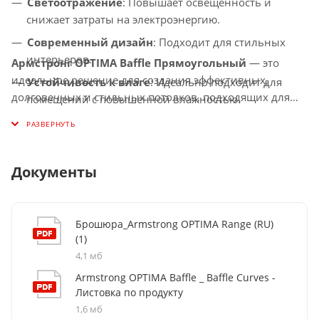
Светоотражение
: Повышает освещенность и
снижает затраты на электроэнергию.
Современный дизайн
: Подходит для стильных
интерьеров.
Армстронг OPTIMA Baffle Прямоугольный
— это
идеальное решение для создания эффективных,
Устойчивость к влаге
: Идеально подходит для
долговечных и стильных потолков, подходящих для
помещений с повышенной влажностью.
любых коммерческих и общественных помещений.
Документы
Брошюра_Armstrong OPTIMA Range (RU)
(1)
4,1 мб
Armstrong OPTIMA Baffle _ Baffle Curves -
Листовка по продукту
1,6 мб