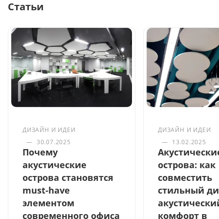
Статьи
ДИЗАЙН И ИДЕИ
ДИЗАЙН И ИДЕИ
—
30.07.2025
—
13.02.2025
Почему
Акустически
акустические
острова: как
острова становятся
совместить
must-have
стильный ди
элементом
акустически
современного офиса
комфорт в