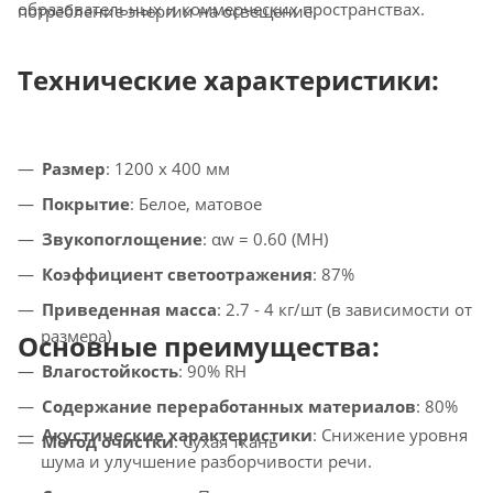
образовательных и коммерческих пространствах.
потребление энергии на освещение.
Технические характеристики:
Размер
: 1200 x 400 мм
Покрытие
: Белое, матовое
Звукопоглощение
: αw = 0.60 (MH)
Коэффициент светоотражения
: 87%
Приведенная масса
: 2.7 - 4 кг/шт (в зависимости от
размера)
Основные преимущества:
Влагостойкость
: 90% RH
Содержание переработанных материалов
: 80%
Акустические характеристики
: Снижение уровня
Метод очистки
: Сухая ткань
шума и улучшение разборчивости речи.