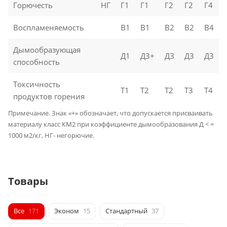
Горючесть
НГ
Г1
Г1
Г2
Г2
Г4
Воспламеняемость
В1
В1
В2
В2
В4
Дымообразующая
Д1
Д3+
Д3
Д3
Д3
способность
Токсичность
Т1
Т2
Т2
Т3
Т4
продуктов горения
Примечание. Знак «+» обозначает, что допускается присваивать
материалу класс КМ2 при коэффициенте дымообразования Д < =
1000 м2/кг, НГ- негорючие.
Товары
Все
171
Эконом
15
Стандартный
37